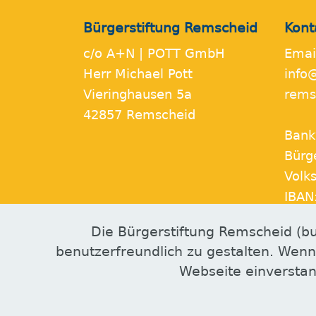
Bürgerstiftung Remscheid
Kont
c/o A+N | POTT GmbH
Emai
Herr Michael Pott
info
Vieringhausen 5a
rems
42857 Remscheid
Bank
Bürg
Volk
IBAN
DE81
Die Bürgerstiftung Remscheid (bu
86
benutzerfreundlich zu gestalten. Wenn
Webseite einverstan