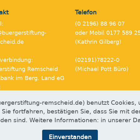
akt
Telefon
l:
(0 2196) 88 96 07
@buergerstiftung-
oder Mobil 0177 589 2
cheid.de
(Kathrin Gilberg)
verbindung:
(02191)78222-0
erstiftung Remscheid
(Michael Pott Büro)
sbank im Berg. Land eG
:
 3406 0094 0006 0860
ergerstiftung-remscheid.de) benutzt Cookies, 
 Sie fortfahren, bestätigen Sie, dass Sie mit 
den sind. Weitere Informationen: in unserer D
Einverstanden
Free AI Website Software