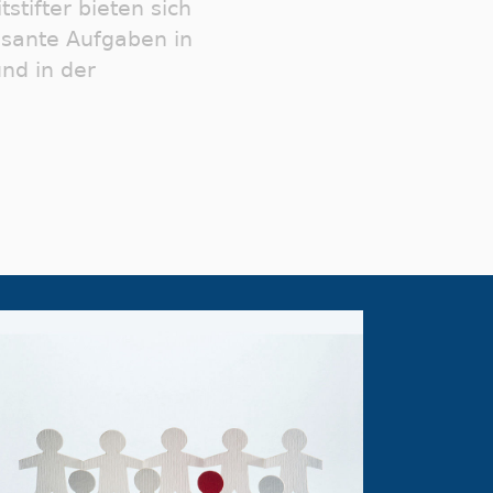
tstifter bieten sich
ssante Aufgaben in
und in der