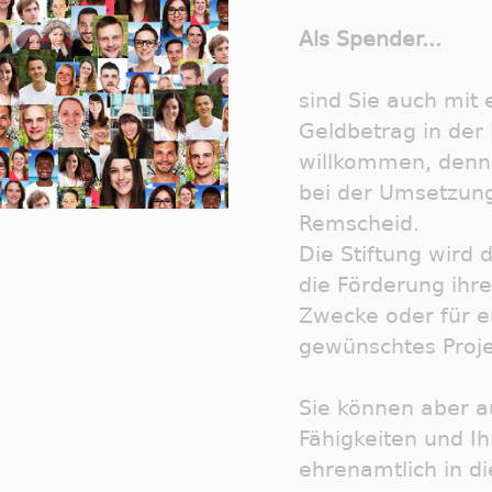
Als Spender...
sind Sie auch mit
Geldbetrag in der 
willkommen, denn 
bei der Umsetzung
Remscheid.
Die Stiftung wird 
die Förderung ihr
Zwecke oder für e
gewünschtes Proj
Sie können aber a
Fähigkeiten und Ih
ehrenamtlich in di