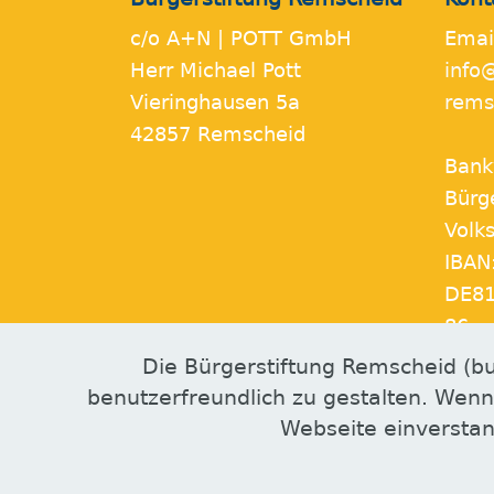
c/o A+N | POTT GmbH
Emai
Herr Michael Pott
info
Vieringhausen 5a
rems
42857 Remscheid
Bank
Bürg
Volk
IBAN
DE81
86
Die Bürgerstiftung Remscheid (bu
benutzerfreundlich zu gestalten. Wenn
Webseite einverstan