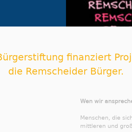
ürgerstiftung finanziert Pro
die Remscheider Bürger.
Wen wir ansprech
Menschen, die sich
mittleren und gro