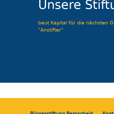
Unsere Stift
baut Kapital für die nächsten 
"Anstifter"
weiter
Bürgerstiftung Remscheid
Kont