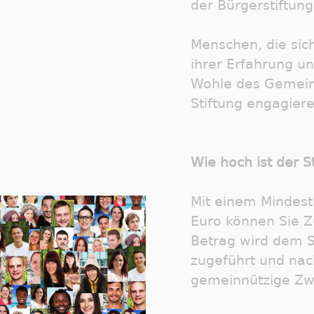
der Bürgerstiftung
Menschen, die sic
ihrer Erfahrung un
Wohle des Gemein
Stiftung engagiere
Wie hoch ist der S
Mit einem Mindest
Euro können Sie Zu
Betrag wird dem S
zugeführt und nach
gemeinnützige Zw