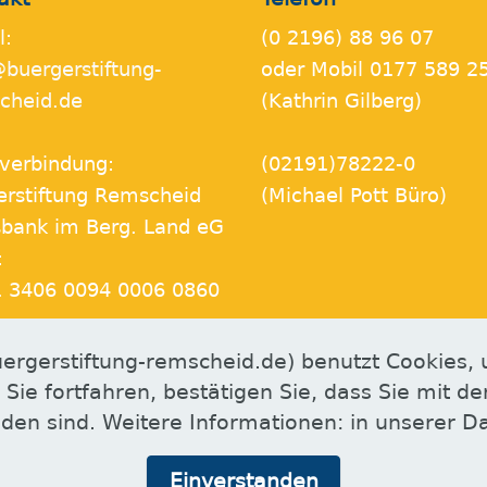
l:
(0 2196) 88 96 07
@buergerstiftung-
oder Mobil 0177 589 2
cheid.de
(Kathrin Gilberg)
verbindung:
(02191)78222-0
erstiftung Remscheid
(Michael Pott Büro)
sbank im Berg. Land eG
:
 3406 0094 0006 0860
ergerstiftung-remscheid.de) benutzt Cookies, 
 Sie fortfahren, bestätigen Sie, dass Sie mit 
den sind. Weitere Informationen: in unserer D
Einverstanden
HTML Creator