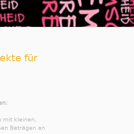
jekte für
en:
 mit kleinen,
ßen Beträgen an